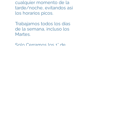
cualquier momento de la
tarde/noche, evitandos asi
los horarios picos.
Trabajamos todos los días
de la semana, incluso los
Martes.
Solo Cerramos los 1° de
Mayo, 25 de Diciembre y 1°
de Enero.
Contamos con camas de
trabajo para que nuestros
clientes puedan realizar
reformas o mantenimiento
a sus embarcaciones.
Poseemos estacionamiento
propio, bajo frondosa
vegetación que protege su